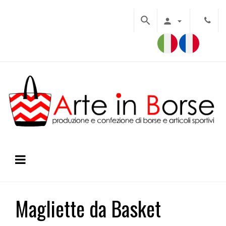



Toggle
☰
navigation
Magliette da Basket