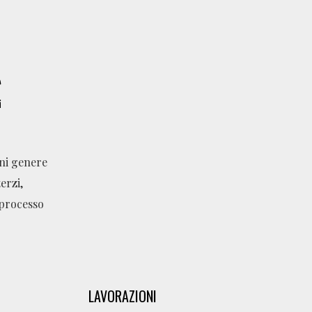
gni genere
erzi,
 processo
LAVORAZIONI