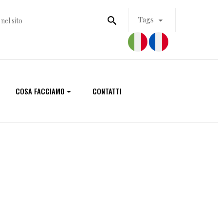

Tags

COSA FACCIAMO
CONTATTI