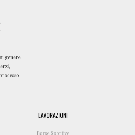
gni genere
erzi,
 processo
LAVORAZIONI
Borse Sportive