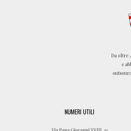
Da oltre 
e ab
outsourc
NUMERI UTILI
Via Papa Giovanni XXIII, 11