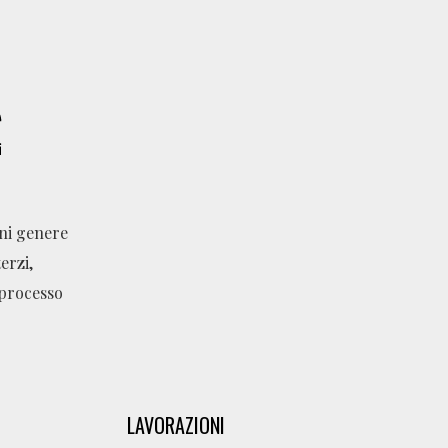
gni genere
erzi,
 processo
LAVORAZIONI