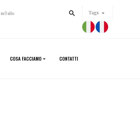

Tags

COSA FACCIAMO
CONTATTI